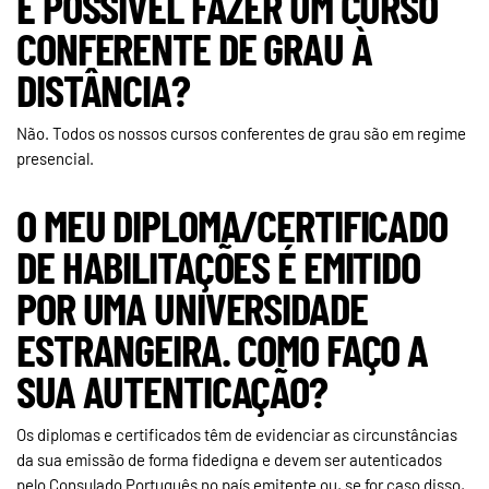
É POSSIVEL FAZER UM CURSO
CONFERENTE DE GRAU À
DISTÂNCIA?
Não. Todos os nossos cursos conferentes de grau são em regime
presencial.
O MEU DIPLOMA/CERTIFICADO
DE HABILITAÇÕES É EMITIDO
POR UMA UNIVERSIDADE
ESTRANGEIRA. COMO FAÇO A
SUA AUTENTICAÇÃO?
Os diplomas e certificados têm de evidenciar as circunstâncias
da sua emissão de forma fidedigna e devem ser autenticados
pelo Consulado Português no país emitente ou, se for caso disso,