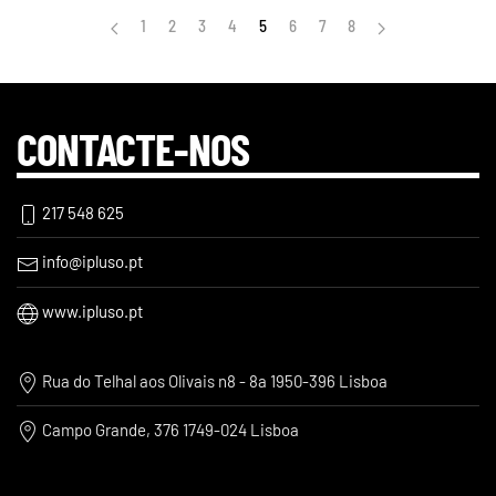
1
2
3
4
5
6
7
8
CONTACTE-NOS
217 548 625
info@ipluso.pt
www.ipluso.pt
Rua do Telhal aos Olivais n8 - 8a 1950-396 Lisboa
Campo Grande, 376 1749-024 Lisboa